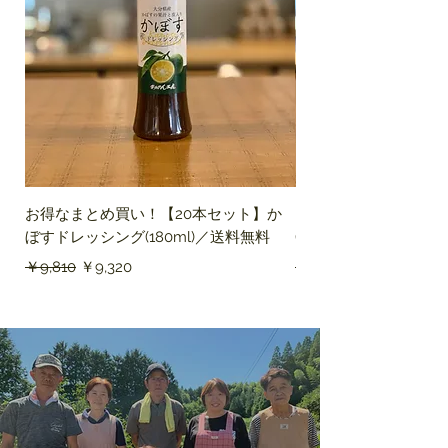
お得なまとめ買い！【20本セット】か
【5本セット】かぼす
ぼすドレッシング(180ml)／送料無料
(180ml) ／送料無料
通常価格
セール価格
通常価格
￥9,810
￥9,320
￥3,410