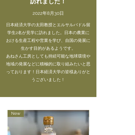
訪れました！
2022年8月30日
日本経済大学の太田教授とエルサルバドル留
学生2名が見学に訪れました。日本の農業に
おける生産工程や営業を学び、自国の発展に
生かす目的があるようです。
あねさん工房としても持続可能な地球環境や
地域の発展などに積極的に取り組みたいと思
っております！日本経済大学の皆様ありがと
うございました！
New
New