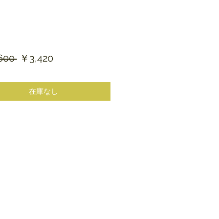
通
セ
600 
￥3,420
常
ー
価
ル
在庫なし
格
価
格